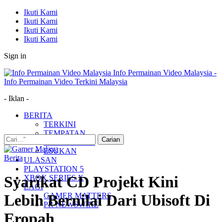
Ikuti Kami
Ikuti Kami
Ikuti Kami
Ikuti Kami
Sign in
Info Permainan Video Malaysia -
Info Permainan Video Terkini Malaysia
- Iklan -
BERITA
TERKINI
TEMPATAN
MUDAH ALIH
ESUKAN
Berita
ULASAN
PLAYSTATION 5
Syarikat CD Projekt Kini
XBOX SERIES X
LAGI
GAMER MATTERS
Lebih Bernilai Dari Ubisoft Di
PR NEWSWIRE
Eropah