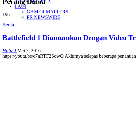
Perang Dunia
XBOX SERIES X
LAGI
GAMER MATTERS
196
PR NEWSWIRE
Berita
Battlefield 1 Diumumkan Dengan Video Tr
Hafiz J
Mei 7, 2016
https://youtu.be/c7nRTF2SowQ Akhirnya selepas beberapa penantia