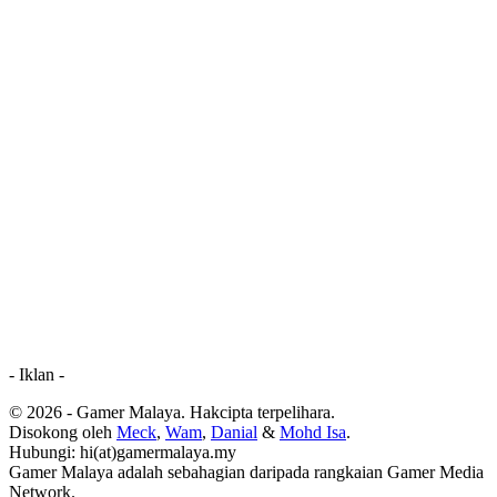
- Iklan -
© 2026 - Gamer Malaya. Hakcipta terpelihara.
Disokong oleh
Meck
,
Wam
,
Danial
&
Mohd Isa
.
Hubungi: hi(at)gamermalaya.my
Gamer Malaya adalah sebahagian daripada rangkaian Gamer Media
Network.