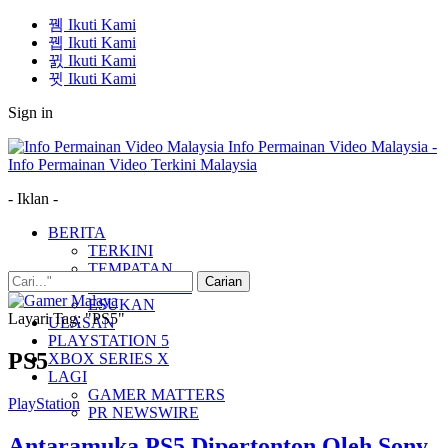
Ikuti Kami
Ikuti Kami
Ikuti Kami
Ikuti Kami
Sign in
Info Permainan Video Malaysia -
Info Permainan Video Terkini Malaysia
- Iklan -
BERITA
TERKINI
TEMPATAN
MUDAH ALIH
ESUKAN
Layari Tag: "PS5"
ULASAN
PLAYSTATION 5
PS5
XBOX SERIES X
LAGI
GAMER MATTERS
PlayStation
PR NEWSWIRE
Antaramuka PS5 Dipertonton Oleh Sony