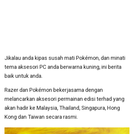
Jikalau anda kipas susah mati Pokémon, dan minati
tema aksesori PC anda berwarna kuning, ini berita
baik untuk anda.
Razer dan Pokémon bekerjasama dengan
melancarkan aksesori permainan edisi terhad yang
akan hadir ke Malaysia, Thailand, Singapura, Hong
Kong dan Taiwan secara rasmi.