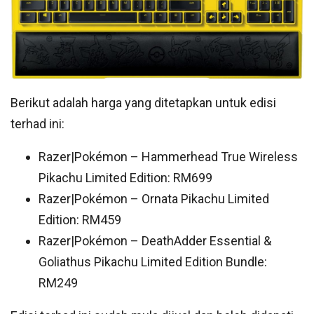
Berikut adalah harga yang ditetapkan untuk edisi
terhad ini:
Razer|Pokémon – Hammerhead True Wireless
Pikachu Limited Edition: RM699
Razer|Pokémon – Ornata Pikachu Limited
Edition: RM459
Razer|Pokémon – DeathAdder Essential &
Goliathus Pikachu Limited Edition Bundle:
RM249