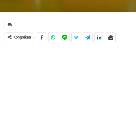
Kongsikan