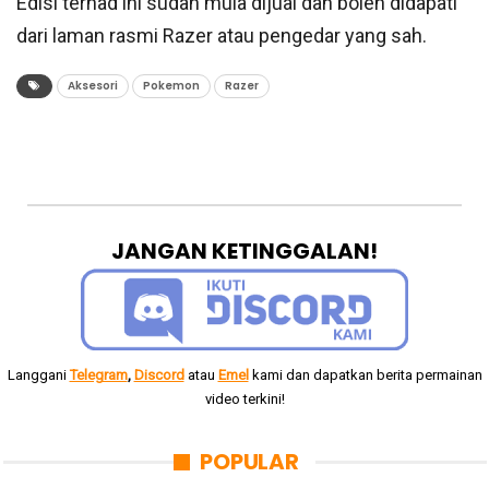
Edisi terhad ini sudah mula dijual dan boleh didapati
dari laman rasmi Razer atau pengedar yang sah.
Aksesori
Pokemon
Razer
JANGAN KETINGGALAN!
Langgani
Telegram
,
Discord
atau
Emel
kami dan dapatkan berita permainan
video terkini!
POPULAR