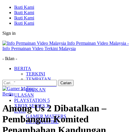
Ikuti Kami
Ikuti Kami
Ikuti Kami
Ikuti Kami
Sign in
Info Permainan Video Malaysia -
Info Permainan Video Terkini Malaysia
- Iklan -
BERITA
TERKINI
TEMPATAN
MUDAH ALIH
ESUKAN
Berita
ULASAN
PLAYSTATION 5
Among Us 2 Dibatalkan –
XBOX SERIES X
LAGI
GAMER MATTERS
Pembangun Komited
PR NEWSWIRE
Penambahan Kandungan