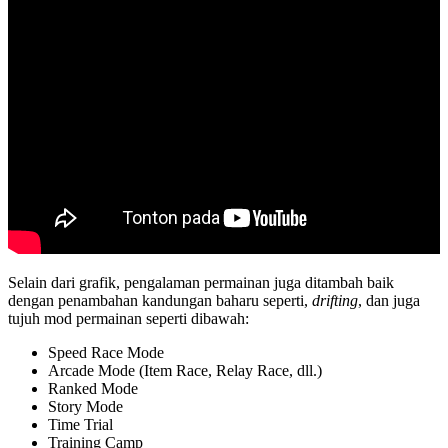
Selain dari grafik, pengalaman permainan juga ditambah baik
dengan penambahan kandungan baharu seperti,
drifting
, dan juga
tujuh mod permainan seperti dibawah:
Speed Race Mode
Arcade Mode (Item Race, Relay Race, dll.)
Ranked Mode
Story Mode
Time Trial
Training Camp