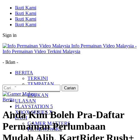
Ikuti Kami
Ikuti Kami
Ikuti Kami
Ikuti Kami
Sign in
Info Permainan Video Malaysia -
Info Permainan Video Terkini Malaysia
- Iklan -
BERITA
TERKINI
TEMPATAN
MUDAH ALIH
ESUKAN
Berita
ULASAN
PLAYSTATION 5
Anda Kini Boleh Pra-Daftar
XBOX SERIES X
LAGI
GAMER MATTERS
Permainan Perlumbaan
PR NEWSWIRE
Mudah Alih, KartRider Rush+