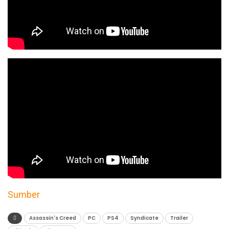
Sumber
Assassin's Creed
PC
PS4
Syndicate
Trailer