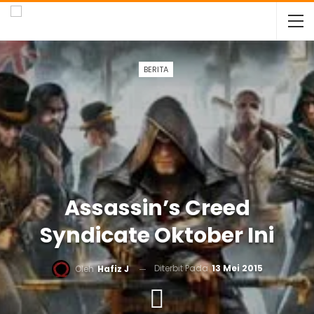
BERITA
Assassin’s Creed
Syndicate Oktober Ini
Diterbit Pada
13 Mei 2015
Oleh
Hafiz J