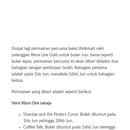
Empat lagi permainan percuma bakal dinikmati oleh
pelanggan Xbox Live Gold untuk bulan Jun. Sama seperti
bulan lepas, permainan percuma ini akan diberi didalam dua
bahagian dengan perbezaan tarikh. Bahagian pertama
adalah pada 1hb Jun, manakala 16hb Jun untuk bahagian
kedua.
Permainan yang diberi adalah seperti berikut:
Versi Xbox One sahaja
Shantae and the Pirate’s Curse: Boleh dituntut pada
1hb Jun sehingga 30hb Jun.
Coffee Talk: Boleh dituntut pada 16hb Jun sehingga