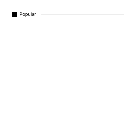
Popular