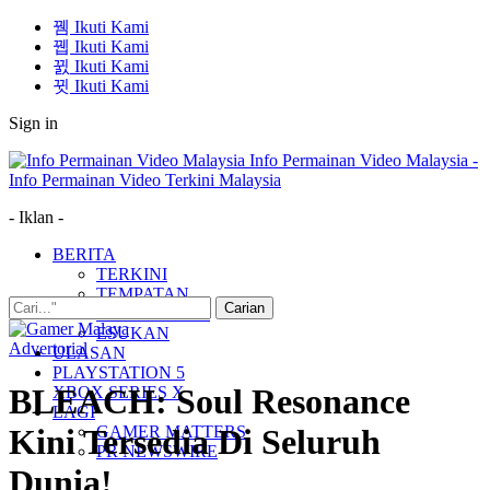
Ikuti Kami
Ikuti Kami
Ikuti Kami
Ikuti Kami
Sign in
Info Permainan Video Malaysia -
Info Permainan Video Terkini Malaysia
- Iklan -
BERITA
TERKINI
TEMPATAN
MUDAH ALIH
ESUKAN
Advertorial
ULASAN
PLAYSTATION 5
BLEACH: Soul Resonance
XBOX SERIES X
LAGI
GAMER MATTERS
Kini Tersedia Di Seluruh
PR NEWSWIRE
Dunia!