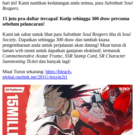
hari ini! Kami nantikan kedatangan anda semua, para
Substitute Soul
Reapers.
15 juta pra-daftar tercapai! Kutip sehingga 300
draw
percuma
sebelum pelancaran!
Kami tak sabar untuk lihat para
Substitute Soul Reapers
tiba di
Soul
Society
. Dapatkan sehingga 300 draw dan tambah kuasa
pengembaraan anda untuk perjalanan akan datang! Muat turun di
laman web rasmi untuk dapatkan ganjaran eksklusif, termasuk
Commemorative Avatar Frame
,
SSR Stamp Card
,
SR Character
Summoning Ticket
dan banyak lagi!
Muat Turun sekarang:
https://bleach-
global.onelink.me/281G/mxzjg2t1