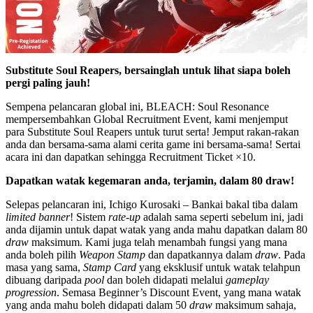
Substitute Soul Reapers, bersainglah untuk lihat siapa boleh
pergi paling jauh!
Sempena pelancaran global ini, BLEACH: Soul Resonance
mempersembahkan Global Recruitment Event, kami menjemput
para Substitute Soul Reapers untuk turut serta! Jemput rakan-rakan
anda dan bersama-sama alami cerita game ini bersama-sama! Sertai
acara ini dan dapatkan sehingga Recruitment Ticket ×10.
Dapatkan watak kegemaran anda, terjamin, dalam 80 draw!
Selepas pelancaran ini, Ichigo Kurosaki – Bankai bakal tiba dalam
limited banner
! Sistem
rate-up
adalah sama seperti sebelum ini, jadi
anda dijamin untuk dapat watak yang anda mahu dapatkan dalam 80
draw
maksimum. Kami juga telah menambah fungsi yang mana
anda boleh pilih
Weapon Stamp
dan dapatkannya dalam
draw
. Pada
masa yang sama,
Stamp Card
yang eksklusif untuk watak telahpun
dibuang daripada
pool
dan boleh didapati melalui
gameplay
progression
. Semasa Beginner’s Discount Event, yang mana watak
yang anda mahu boleh didapati dalam 50
draw
maksimum sahaja,