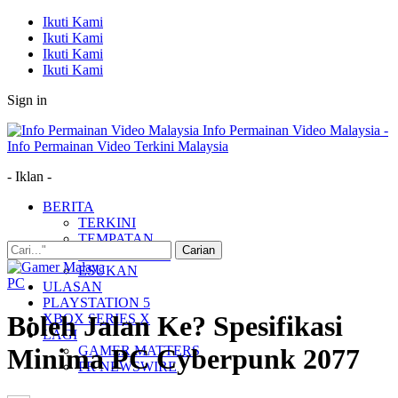
Ikuti Kami
Ikuti Kami
Ikuti Kami
Ikuti Kami
Sign in
Info Permainan Video Malaysia -
Info Permainan Video Terkini Malaysia
- Iklan -
BERITA
TERKINI
TEMPATAN
MUDAH ALIH
ESUKAN
PC
ULASAN
PLAYSTATION 5
Boleh Jalan Ke? Spesifikasi
XBOX SERIES X
LAGI
GAMER MATTERS
Minima PC Cyberpunk 2077
PR NEWSWIRE