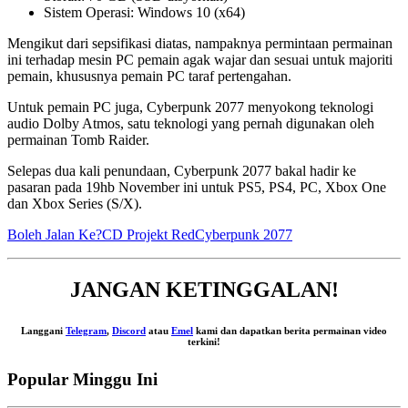
Sistem Operasi: Windows 10 (x64)
Mengikut dari sepsifikasi diatas, nampaknya permintaan permainan
ini terhadap mesin PC pemain agak wajar dan sesuai untuk majoriti
pemain, khususnya pemain PC taraf pertengahan.
Untuk pemain PC juga, Cyberpunk 2077 menyokong teknologi
audio Dolby Atmos, satu teknologi yang pernah digunakan oleh
permainan Tomb Raider.
Selepas dua kali penundaan, Cyberpunk 2077 bakal hadir ke
pasaran pada 19hb November ini untuk PS5, PS4, PC, Xbox One
dan Xbox Series (S/X).
Boleh Jalan Ke?
CD Projekt Red
Cyberpunk 2077
JANGAN KETINGGALAN!
Langgani
Telegram
,
Discord
atau
Emel
kami dan dapatkan berita permainan video
terkini!
Popular Minggu Ini