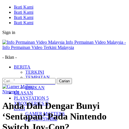
Ikuti Kami
Ikuti Kami
Ikuti Kami
Ikuti Kami
Sign in
Info Permainan Video Malaysia -
Info Permainan Video Terkini Malaysia
- Iklan -
BERITA
TERKINI
TEMPATAN
MUDAH ALIH
ESUKAN
Nintendo
ULASAN
PLAYSTATION 5
Anda Dah Dengar Bunyi
XBOX SERIES X
LAGI
GAMER MATTERS
‘Sentapan’ Pada Nintendo
PR NEWSWIRE
Switch Joy-Con?