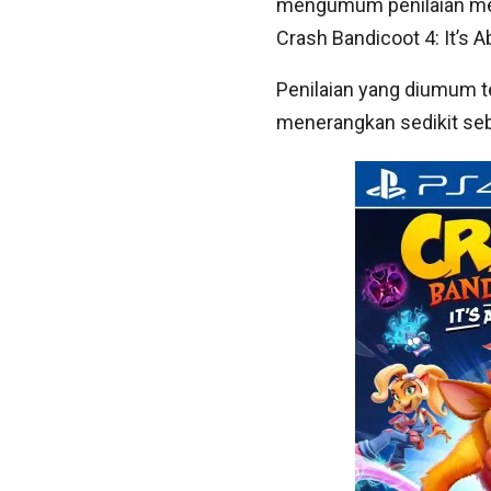
mengumum penilaian mer
Crash Bandicoot 4: It’s 
Penilaian yang diumum t
menerangkan sedikit seb