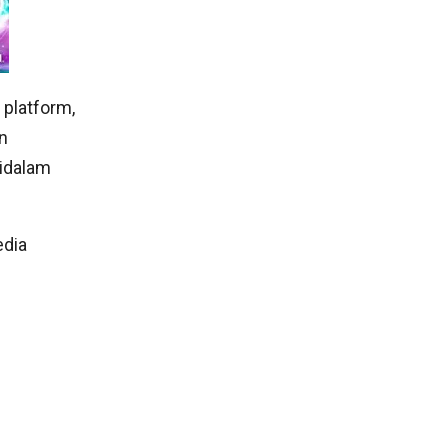
 platform,
n
didalam
edia