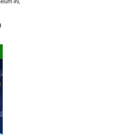
lum ini,
g