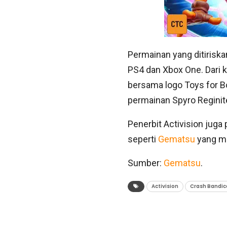
Permainan yang ditiriska
PS4 dan Xbox One. Dari ko
bersama logo Toys for Bo
permainan Spyro Reginite
Penerbit Activision jug
seperti
Gematsu
yang me
Sumber:
Gematsu
.
Activision
Crash Bandic