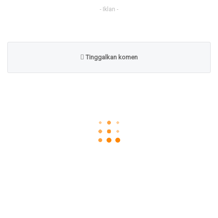
- Iklan -
Tinggalkan komen