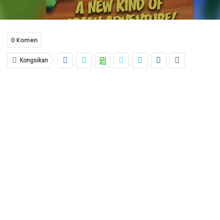
0 Komen
Kongsikan