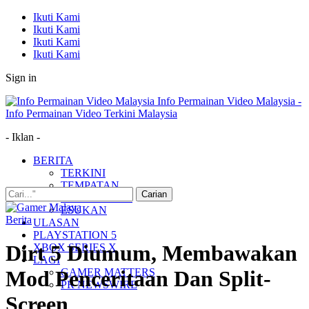
Ikuti Kami
Ikuti Kami
Ikuti Kami
Ikuti Kami
Sign in
Info Permainan Video Malaysia -
Info Permainan Video Terkini Malaysia
- Iklan -
BERITA
TERKINI
TEMPATAN
MUDAH ALIH
ESUKAN
Berita
ULASAN
PLAYSTATION 5
Dirt 5 Diumum, Membawakan
XBOX SERIES X
LAGI
GAMER MATTERS
Mod Penceritaan Dan Split-
PR NEWSWIRE
Screen