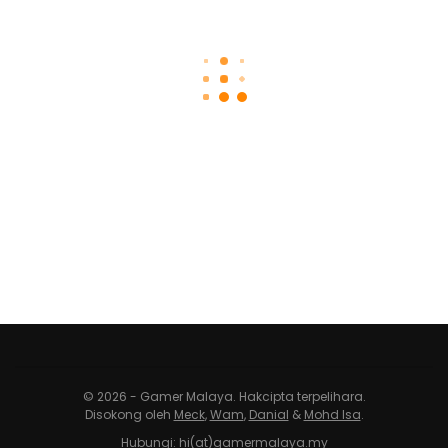
© 2026 - Gamer Malaya. Hakcipta terpelihara.
Disokong oleh
Meck
,
Wam
,
Danial
&
Mohd Isa
.
Hubungi: hi(at)gamermalaya.my