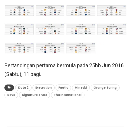
Pertandingan pertama bermula pada 25hb Jun 2016
(Sabtu), 11 pagi.
Dota 2
Execration
Fnatic
Mineski
Orange.Taring
Rave
Signature.Trust
The International