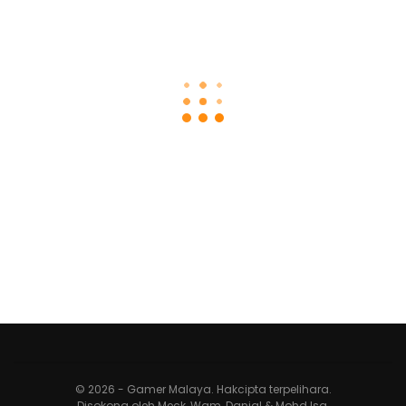
© 2026 - Gamer Malaya. Hakcipta terpelihara.
Disokong oleh
Meck
,
Wam
,
Danial
&
Mohd Isa
.