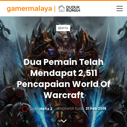
BERITA
Dua Pemain Telah
Mendapat 2,511
Pencapaian World Of
Warcraft
Diterbit Pada
21 Feb 2016
Oleh
Hafiz J