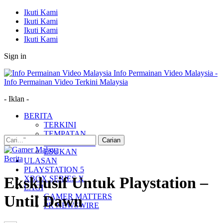
Ikuti Kami
Ikuti Kami
Ikuti Kami
Ikuti Kami
Sign in
Info Permainan Video Malaysia -
Info Permainan Video Terkini Malaysia
- Iklan -
BERITA
TERKINI
TEMPATAN
MUDAH ALIH
ESUKAN
Berita
ULASAN
PLAYSTATION 5
Eksklusif Untuk Playstation –
XBOX SERIES X
LAGI
GAMER MATTERS
Until Dawn
PR NEWSWIRE