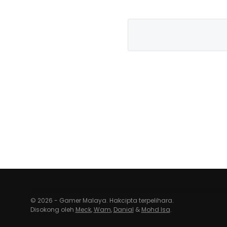
© 2026 - Gamer Malaya. Hakcipta terpelihara.
Disokong oleh
Meck
,
Wam
,
Danial
&
Mohd Isa
.