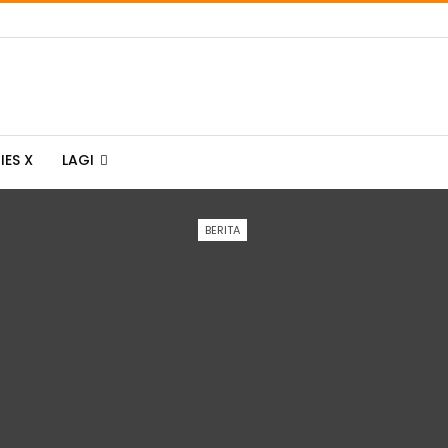
IES X
LAGI
BERITA