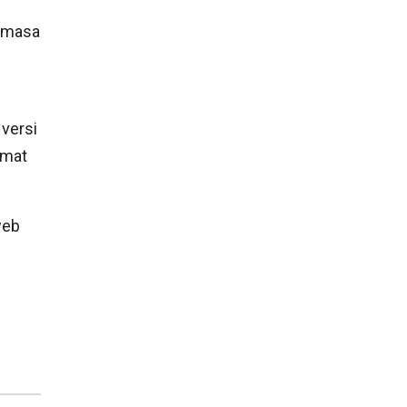
 masa
versi
umat
web