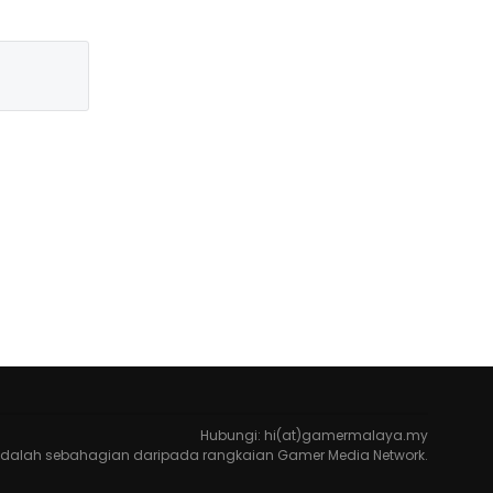
Hubungi: hi(at)gamermalaya.my
dalah sebahagian daripada rangkaian Gamer Media Network.