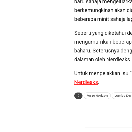
baru sahaja mengeluark
berkemungkinan akan d
beberapa minit sahaja lag
Seperti yang diketahui d
mengumumkan beberapa m
baharu. Seterusnya den
dalaman oleh Nerdleaks.
Untuk mengelakkan isu “s
Nerdleaks
.
Forza Horizon
Lumba Ker