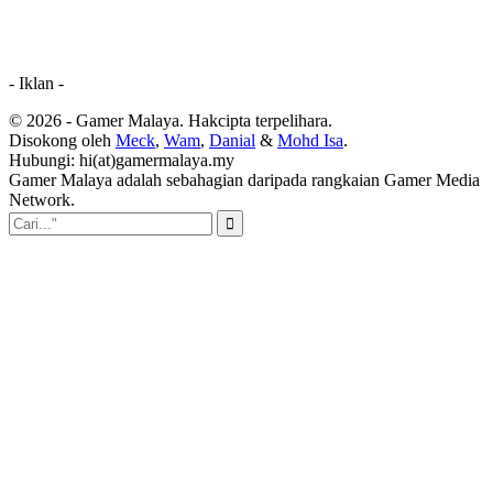
- Iklan -
© 2026 - Gamer Malaya. Hakcipta terpelihara.
Disokong oleh
Meck
,
Wam
,
Danial
&
Mohd Isa
.
Hubungi: hi(at)gamermalaya.my
Gamer Malaya adalah sebahagian daripada rangkaian Gamer Media
Network.