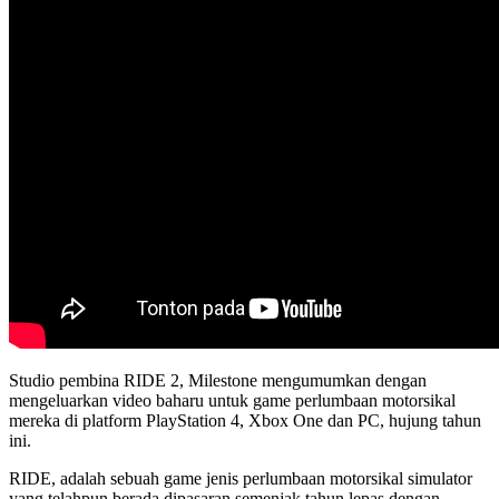
Studio pembina RIDE 2, Milestone mengumumkan dengan
mengeluarkan video baharu untuk game perlumbaan motorsikal
mereka di platform PlayStation 4, Xbox One dan PC, hujung tahun
ini.
RIDE, adalah sebuah game jenis perlumbaan motorsikal simulator
yang telahpun berada dipasaran semenjak tahun lepas dengan