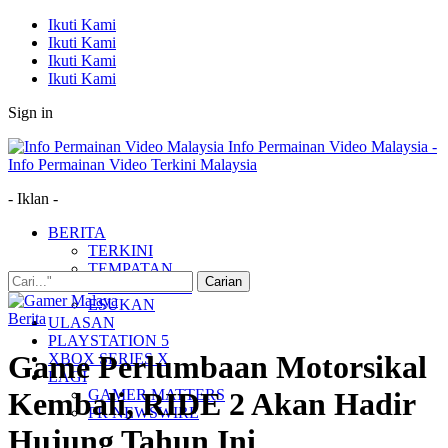
Ikuti Kami
Ikuti Kami
Ikuti Kami
Ikuti Kami
Sign in
Info Permainan Video Malaysia -
Info Permainan Video Terkini Malaysia
- Iklan -
BERITA
TERKINI
TEMPATAN
MUDAH ALIH
ESUKAN
Berita
ULASAN
PLAYSTATION 5
Game Perlumbaan Motorsikal
XBOX SERIES X
LAGI
GAMER MATTERS
Kembali, RIDE 2 Akan Hadir
PR NEWSWIRE
Hujung Tahun Ini