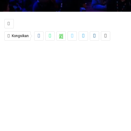
Kongsikan