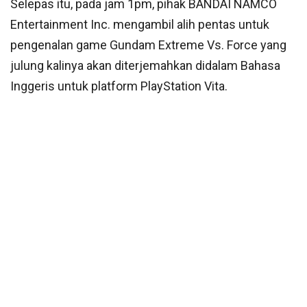
Selepas itu, pada jam 1pm, pihak BANDAI NAMCO
Entertainment Inc. mengambil alih pentas untuk
pengenalan game Gundam Extreme Vs. Force yang
julung kalinya akan diterjemahkan didalam Bahasa
Inggeris untuk platform PlayStation Vita.