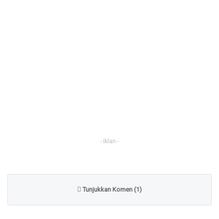
- Iklan -
Tunjukkan Komen (1)