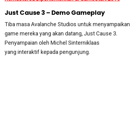
Just Cause 3 – Demo Gameplay
Tiba masa Avalanche Studios untuk menyampaikan
game mereka yang akan datang, Just Cause 3.
Penyampaian oleh Michel Sinterniklaas
yang interaktif kepada pengunjung.