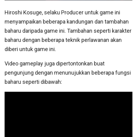
Hiroshi Kosuge, selaku Producer untuk game ini
menyampaikan beberapa kandungan dan tambahan
baharu daripada game ini. Tambahan seperti karakter
baharu dengan beberapa teknik perlawanan akan
diberi untuk game ini.
Video gameplay juga dipertontonkan buat
pengunjung dengan menunujukkan beberapa fungsi
baharu seperti dibawah: