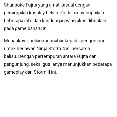
Shunsuke Fujita yang amat kasual dengan
penampilan kosplay beliau. Fujita menyampaikan
beberapa info dan kandungan yang akan diberikan
pada game baharu ini.
Menariknya, beliau mencabar kepada pengunjung
untuk berlawan Ninja Storm 4 ini bersama
beliau. Dengan pertempuran antara Fujita dan
pengunjung, sekaligus ianya menunjukkan beberapa
gameplay dari Storm 4 ini.