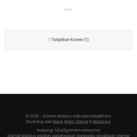
- Iklan -
Tunjukkan Komen (1)
© 2026 - Gamer Malaya. Hakcipta terpelihara.
Disokong oleh
Meck
,
Wam
,
Danial
&
Mohd Isa
.
Hubungi: hi(at)gamermalaya.my
Gamer Malaya adalah sebahagian daripada rangkaian Gamer