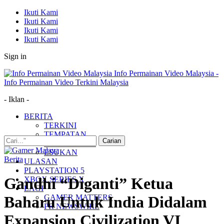
Ikuti Kami
Ikuti Kami
Ikuti Kami
Ikuti Kami
Sign in
Info Permainan Video Malaysia -
Info Permainan Video Terkini Malaysia
- Iklan -
BERITA
TERKINI
TEMPATAN
MUDAH ALIH
ESUKAN
Berita
ULASAN
PLAYSTATION 5
Gandhi “Diganti” Ketua
XBOX SERIES X
LAGI
GAMER MATTERS
Baharu Untuk India Didalam
PR NEWSWIRE
Expansion Civilization VI