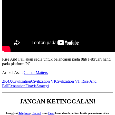
Rise And Fall akan sedia untuk pelancaran pada 8hb Februari nanti
pada platform PC.
Artikel Asal:
Gamer Matters
2K
4X
Civilization
Civilization VI
Civilization VI: Rise And
Fall
Expansion
Firaxis
Strategi
JANGAN KETINGGALAN!
Langgani
Telegram
,
Discord
atau
Emel
kami dan dapatkan berita permainan video