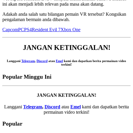
ini akan menjadi lebih relevan pada masa akan datang.
Adakah anda salah satu bilangan pemain VR tersebut? Kongsikan
pengalaman bermain anda dibawah.
Capcom
PC
PS4
Resident Evil 7
Xbox One
JANGAN KETINGGALAN!
Langgani
Telegram
,
Discord
atau
Emel
kami dan dapatkan berita permainan video
terkini!
Popular Minggu Ini
JANGAN KETINGGALAN!
Langgani
Telegram
,
Discord
atau
Emel
kami dan dapatkan berita
permainan video terkini!
Popular