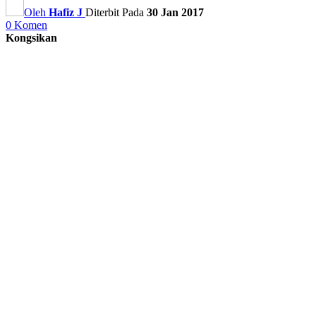
Oleh
Hafiz J
Diterbit Pada
30 Jan 2017
0 Komen
Kongsikan