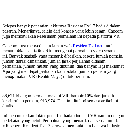
Selepas banyak penantian, akhirnya Resident Evil 7 hadir didalam
pasaran. Menariknya, selain dari konsep yang lebih seram, Capcom
juga membawakan kesesuaian permainan ini kepada platform VR.
Capcom juga menyediakan laman web
ResidentEvil.net
untuk
menunjukkan statistik terkini mengenai permainan video seram
ini. Banyak statistik yang menarik diberikan, seperti jumlah pemain,
jumlah durasi dimainkan, jumlah jarak perjalanan didalam
permainan, jumlah musuh yang dibunuh, dan banyak lagi maklumat.
Apa yang mendapat perhatian kami adalah jumlah pemain yang
menggunakan VR (Realiti Maya) untuk bermain.
86,671 bilangan bermain melalui VR, hampir 10% dari jumlah
keseluruhan pemain, 913,974. Data ini direkod semasa artikel ini
ditulis.
Ini menampakkan faktor positif terhadap industri VR namun dengan
pedekatan yang betul. Permainan yang menarik dan sesuai untuk
VR seperti Resident Evil 7 ternyata membuktikan bahawa industri