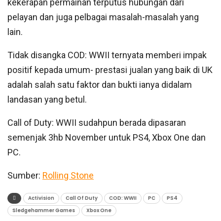
kekerapan permainan terputus hubungan dari
pelayan dan juga pelbagai masalah-masalah yang
lain.
Tidak disangka COD: WWII ternyata memberi impak
positif kepada umum- prestasi jualan yang baik di UK
adalah salah satu faktor dan bukti ianya didalam
landasan yang betul.
Call of Duty: WWII sudahpun berada dipasaran
semenjak 3hb November untuk PS4, Xbox One dan
PC.
Sumber:
Rolling Stone
Activision
Call Of Duty
COD: WWII
PC
PS4
Sledgehammer Games
Xbox One