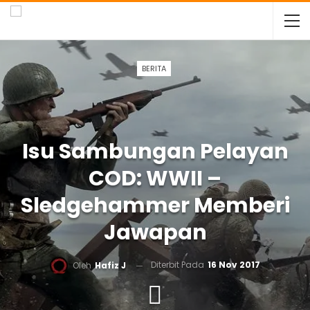
BERITA
Isu Sambungan Pelayan
COD: WWII –
Sledgehammer Memberi
Jawapan
Diterbit Pada
16 Nov 2017
Oleh
Hafiz J