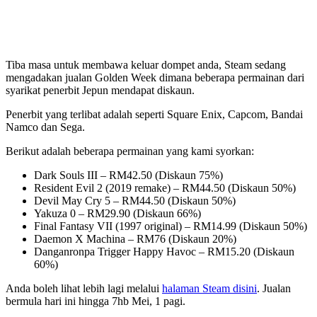
Tiba masa untuk membawa keluar dompet anda, Steam sedang
mengadakan jualan Golden Week dimana beberapa permainan dari
syarikat penerbit Jepun mendapat diskaun.
Penerbit yang terlibat adalah seperti Square Enix, Capcom, Bandai
Namco dan Sega.
Berikut adalah beberapa permainan yang kami syorkan:
Dark Souls III – RM42.50 (Diskaun 75%)
Resident Evil 2 (2019 remake) – RM44.50 (Diskaun 50%)
Devil May Cry 5 – RM44.50 (Diskaun 50%)
Yakuza 0 – RM29.90 (Diskaun 66%)
Final Fantasy VII (1997 original) – RM14.99 (Diskaun 50%)
Daemon X Machina – RM76 (Diskaun 20%)
Danganronpa Trigger Happy Havoc – RM15.20 (Diskaun
60%)
Anda boleh lihat lebih lagi melalui
halaman Steam disini
. Jualan
bermula hari ini hingga 7hb Mei, 1 pagi.