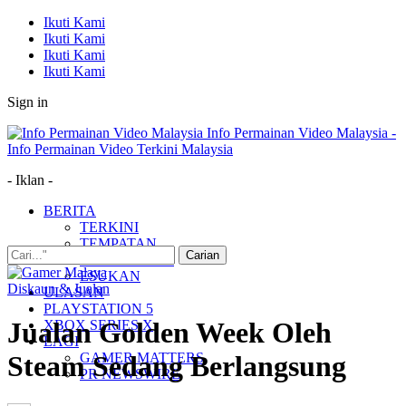
Ikuti Kami
Ikuti Kami
Ikuti Kami
Ikuti Kami
Sign in
Info Permainan Video Malaysia -
Info Permainan Video Terkini Malaysia
- Iklan -
BERITA
TERKINI
TEMPATAN
MUDAH ALIH
ESUKAN
Diskaun & Jualan
ULASAN
PLAYSTATION 5
Jualan Golden Week Oleh
XBOX SERIES X
LAGI
GAMER MATTERS
Steam Sedang Berlangsung
PR NEWSWIRE