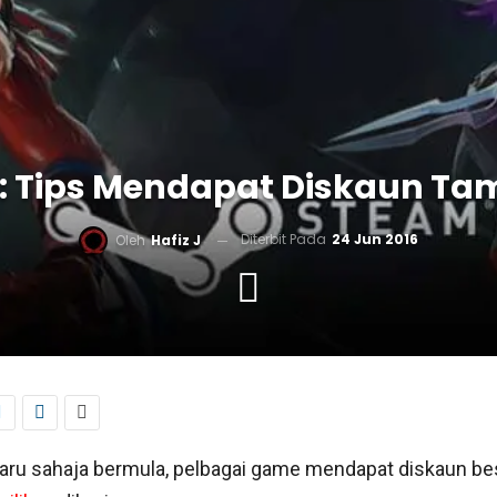
 Tips Mendapat Diskaun Ta
Diterbit Pada
24 Jun 2016
Oleh
Hafiz J
ru sahaja bermula, pelbagai game mendapat diskaun be