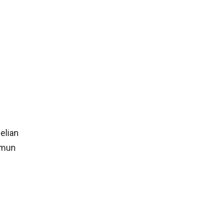
elian
amun