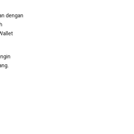
an dengan
h
allet
ingin
ang.