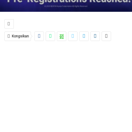
Kongsikan