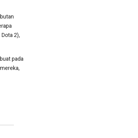
abutan
erapa
 Dota 2),
ibuat pada
mereka,