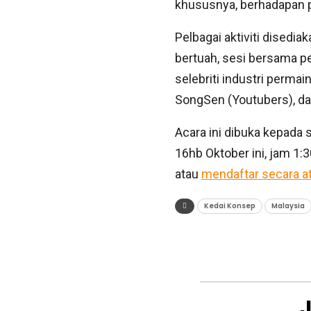
khususnya, berhadapan p
Pelbagai aktiviti disedi
bertuah, sesi bersama p
selebriti industri permai
SongSen (Youtubers), da
Acara ini dibuka kepada 
16hb Oktober ini, jam 1:
atau
mendaftar secara at
Kedai Konsep
Malaysia