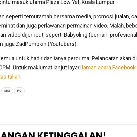
intu masuk utama Plaza Low Yat, Kuala Lumpur.
akan seperti temuramah bersama media, promosi jualan, c
eminat dan juga perlawanan permainan video. Malah, beb
nan video dijemput, seperti Babyoling (pemain profesional
n juga ZadPumpkin (Youtubers).
semua untuk hadir dan ianya percuma. Pelancaran akan d
30PM. Untuk maklumat lanjut layari
laman acara Facebook
as talian
.
MSI
PC
JANGAN KETINGGALAN!