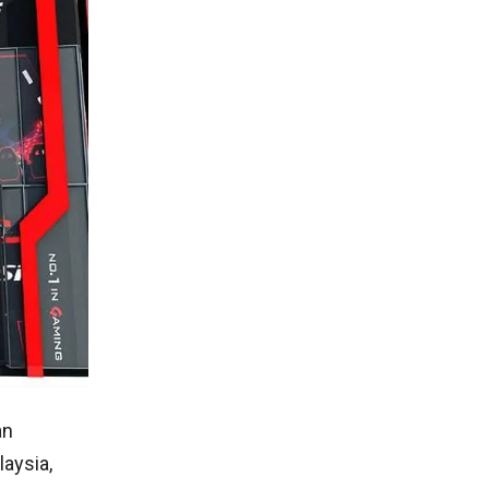
an
aysia,