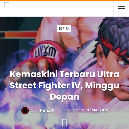
BERITA
Kemaskini Terbaru Ultra
Street Fighter IV, Minggu
Depan
Diterbit Pada
31 Mei 2015
Oleh
Hafiz J