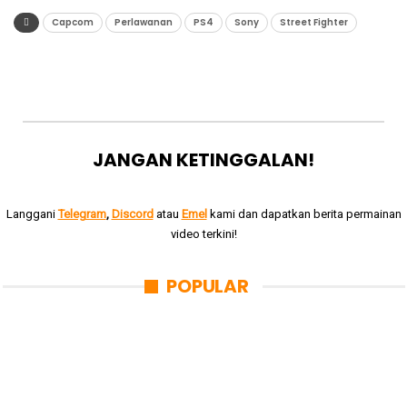
Capcom
Perlawanan
PS4
Sony
Street Fighter
JANGAN KETINGGALAN!
Langgani
Telegram
,
Discord
atau
Emel
kami dan dapatkan berita permainan
video terkini!
POPULAR