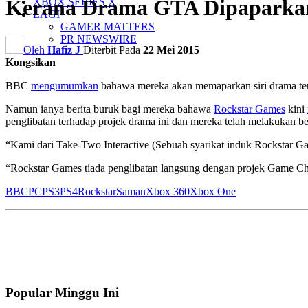
Kerana Drama GTA Dipaparkan
XBOX SERIES X
LAGI
GAMER MATTERS
PR NEWSWIRE
Oleh
Hafiz J
Diterbit Pada
22 Mei 2015
Kongsikan
BBC
mengumumkan
bahawa mereka akan memaparkan siri drama te
Namun ianya berita buruk bagi mereka bahawa
Rockstar Games
kini
penglibatan terhadap projek drama ini dan mereka telah melakukan be
“Kami dari Take-Two Interactive (Sebuah syarikat induk Rockstar Ga
“Rockstar Games tiada penglibatan langsung dengan projek Game Cha
BBC
PC
PS3
PS4
Rockstar
Saman
Xbox 360
Xbox One
Popular Minggu Ini