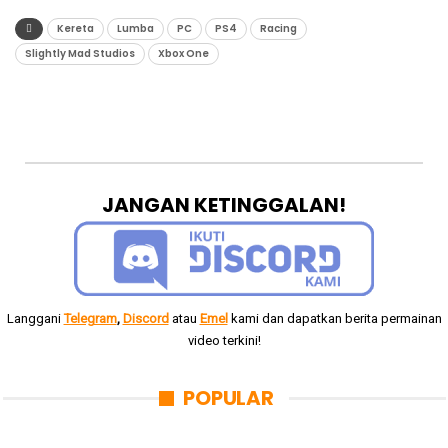
Kereta
Lumba
PC
PS4
Racing
Slightly Mad Studios
Xbox One
JANGAN KETINGGALAN!
Langgani
Telegram
,
Discord
atau
Emel
kami dan dapatkan berita permainan
video terkini!
POPULAR