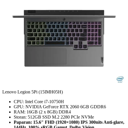
Lenovo Legion 5Pi (15IMH05H)
CPU: Intel Core i7-10750H
GPU: NVIDIA GeForce RTX 2060 6GB GDDR6
RAM: 16GB (2 x 8GB) DDR4
Storan: 512GB SSD M.2 2280 PCIe NVMe
Paparan: 15.6″ FHD (1920×1080) IPS 300nits Anti-glare,
144Hz, 100% sRGB Gamut, Dolby Vision