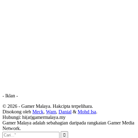
- Iklan -
© 2026 - Gamer Malaya. Hakcipta terpelihara.
Disokong oleh
Meck
,
Wam
,
Danial
&
Mohd Isa
.
Hubungi: hi(at)gamermalaya.my
Gamer Malaya adalah sebahagian daripada rangkaian Gamer Media
Network.