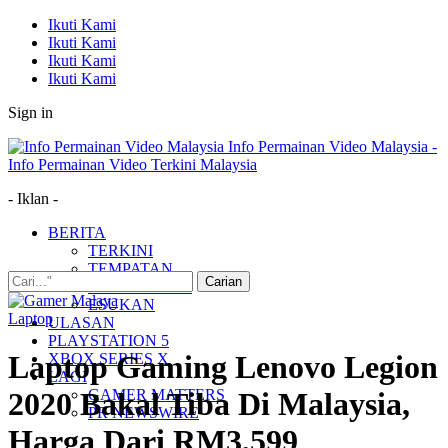
Ikuti Kami
Ikuti Kami
Ikuti Kami
Ikuti Kami
Sign in
Info Permainan Video Malaysia -
Info Permainan Video Terkini Malaysia
- Iklan -
BERITA
TERKINI
TEMPATAN
MUDAH ALIH
ESUKAN
Laptop
ULASAN
PLAYSTATION 5
Laptop Gaming Lenovo Legion
XBOX SERIES X
LAGI
GAMER MATTERS
2020 Bakal Tiba Di Malaysia,
PR NEWSWIRE
Harga Dari RM3,599