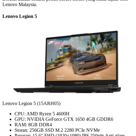
Lenovo Malaysia.
Lenovo Legion 5
Lenovo Legion 5 (15ARH05)
CPU: AMD Ryzen 5 4600H
GPU: NVIDIA GeForce GTX 1650 4GB GDDR6
RAM: 8GB DDR4
Storan: 256GB SSD M.2 2280 PCIe NVMe
Paparan: 15.6″ FHD (1920×1080) IPS 250nits Anti-glare,