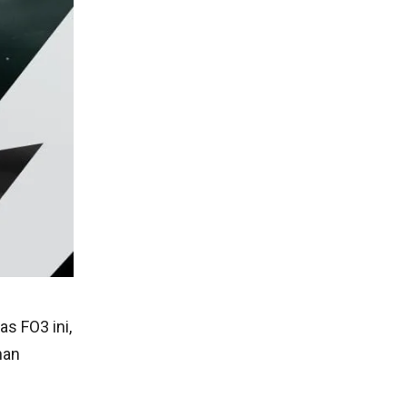
s FO3 ini,
nan