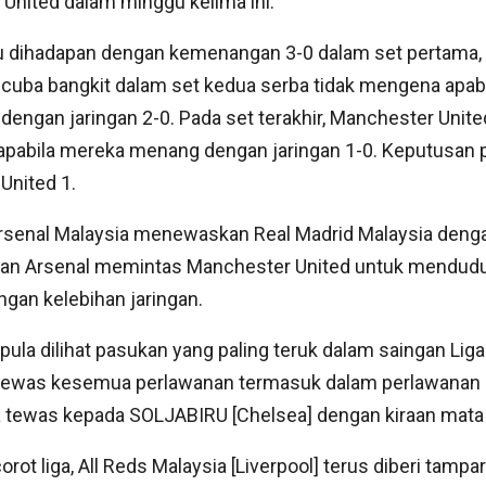
ited dalam minggu kelima ini.
lu dihadapan dengan kemenangan 3-0 dalam set pertama,
cuba bangkit dalam set kedua serba tidak mengena apab
dengan jaringan 2-0. Pada set terakhir, Manchester Uni
 apabila mereka menang dengan jaringan 1-0. Keputusan 
United 1.
Arsenal Malaysia menewaskan Real Madrid Malaysia denga
kan Arsenal memintas Manchester United untuk mendudu
ngan kelebihan jaringan.
ula dilihat pasukan yang paling teruk dalam saingan Liga
a tewas kesemua perlawanan termasuk dalam perlawanan
ka tewas kepada SOLJABIRU [Chelsea] dengan kiraan mata 
rot liga, All Reds Malaysia [Liverpool] terus diberi tampa