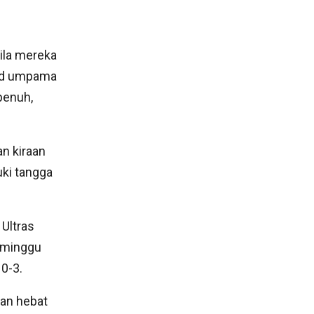
ila mereka
ted umpama
penuh,
n kiraan
ki tangga
 Ultras
 minggu
0-3.
ran hebat