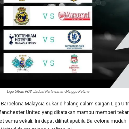
Liga Ultras FO3: Jadual Perlawanan Minggu Kelima
rcelona Malaysia sukar dihalang dalam saigan Liga Ultra
n Manchester United yang dikatakan mampu memberi teka
 sama sekali. Ini dapat dilihat apabila Barcelona mudah