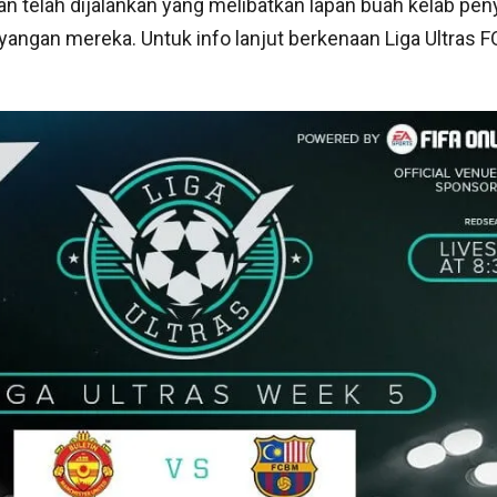
n telah dijalankan yang melibatkan lapan buah kelab pe
ngan mereka. Untuk info lanjut berkenaan Liga Ultras FO