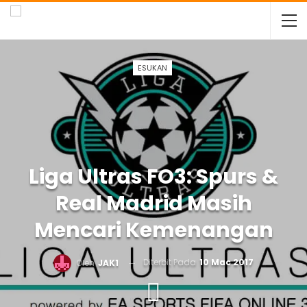
ESUKAN
Liga Ultras FO3: Spurs &
Real Madrid Masih
Mencari Kemenangan
Diterbit Pada
10 Mac 2017
Oleh
JAK1