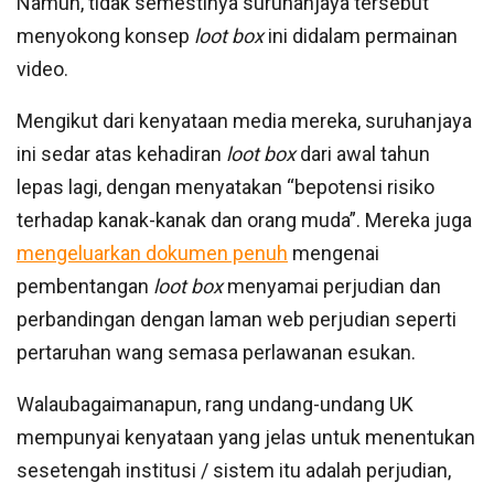
Namun, tidak semestinya suruhanjaya tersebut
menyokong konsep
loot box
ini didalam permainan
video.
Mengikut dari kenyataan media mereka, suruhanjaya
ini sedar atas kehadiran
loot box
dari awal tahun
lepas lagi, dengan menyatakan “bepotensi risiko
terhadap kanak-kanak dan orang muda”. Mereka juga
mengeluarkan dokumen penuh
mengenai
pembentangan
loot box
menyamai perjudian dan
perbandingan dengan laman web perjudian seperti
pertaruhan wang semasa perlawanan esukan.
Walaubagaimanapun, rang undang-undang UK
mempunyai kenyataan yang jelas untuk menentukan
sesetengah institusi / sistem itu adalah perjudian,