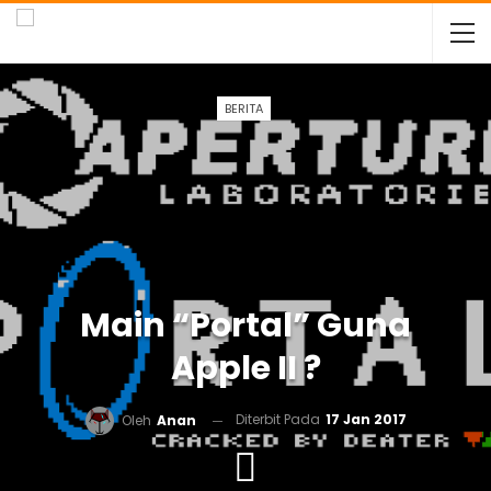
BERITA
Main “Portal” Guna
Apple II ?
Diterbit Pada
17 Jan 2017
Oleh
Anan