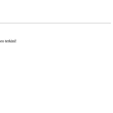
eo terkini!