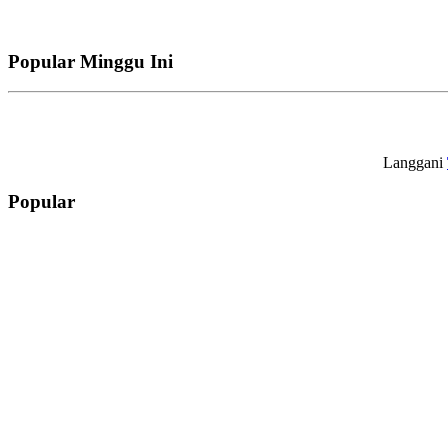
Popular Minggu Ini
Langgani
Popular