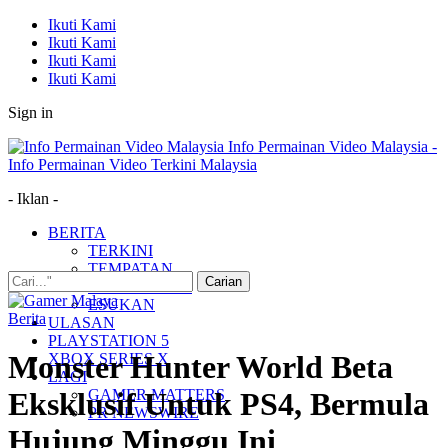
Ikuti Kami
Ikuti Kami
Ikuti Kami
Ikuti Kami
Sign in
Info Permainan Video Malaysia -
Info Permainan Video Terkini Malaysia
- Iklan -
BERITA
TERKINI
TEMPATAN
MUDAH ALIH
ESUKAN
Berita
ULASAN
PLAYSTATION 5
Monster Hunter World Beta
XBOX SERIES X
LAGI
GAMER MATTERS
Eksklusif Untuk PS4, Bermula
PR NEWSWIRE
Hujung Minggu Ini