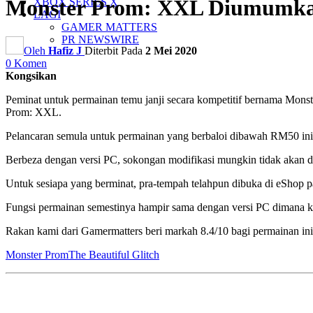
Monster Prom: XXL Diumumkan
XBOX SERIES X
LAGI
GAMER MATTERS
PR NEWSWIRE
Oleh
Hafiz J
Diterbit Pada
2 Mei 2020
0 Komen
Kongsikan
Peminat untuk permainan temu janji secara kompetitif bernama Mons
Prom: XXL.
Pelancaran semula untuk permainan yang berbaloi dibawah RM50 in
Berbeza dengan versi PC, sokongan modifikasi mungkin tidak akan dib
Untuk sesiapa yang berminat, pra-tempah telahpun dibuka di eShop
Fungsi permainan semestinya hampir sama dengan versi PC dimana 
Rakan kami dari Gamermatters beri markah 8.4/10 bagi permainan in
Monster Prom
The Beautiful Glitch