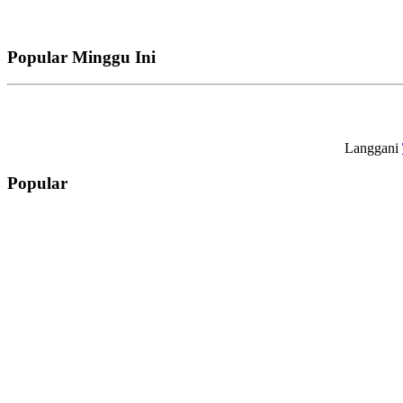
Popular Minggu Ini
Langgani
Popular