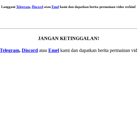
Langgani
Telegram
,
Discord
atau
Emel
kami dan dapatkan berita permainan video terkini!
JANGAN KETINGGALAN!
Telegram
,
Discord
atau
Emel
kami dan dapatkan berita permainan vid