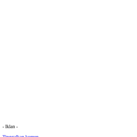
- Iklan -
Tinggalkan komen