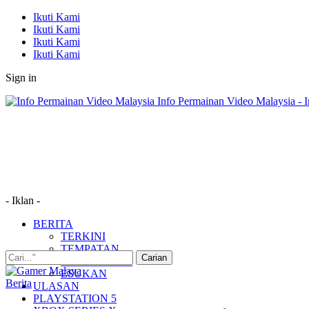
Ikuti Kami
Ikuti Kami
Ikuti Kami
Ikuti Kami
Sign in
Info Permainan Video Malaysia - 
- Iklan -
BERITA
TERKINI
TEMPATAN
MUDAH ALIH
ESUKAN
Berita
ULASAN
PLAYSTATION 5