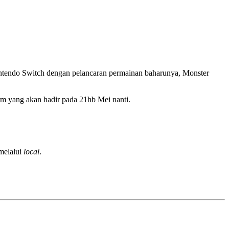
intendo Switch dengan pelancaran permainan baharunya, Monster
 yang akan hadir pada 21hb Mei nanti.
melalui
local
.