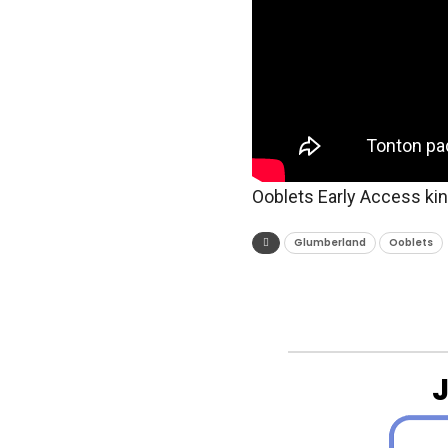
Ooblets Early Access kin
Glumberland
Ooblets