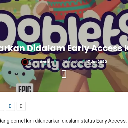
carkan Didalam Early Access
Diterbit Pada
17 Jul 2020
Oleh
Hafiz J
ang comel kini dilancarkan didalam status Early Access.