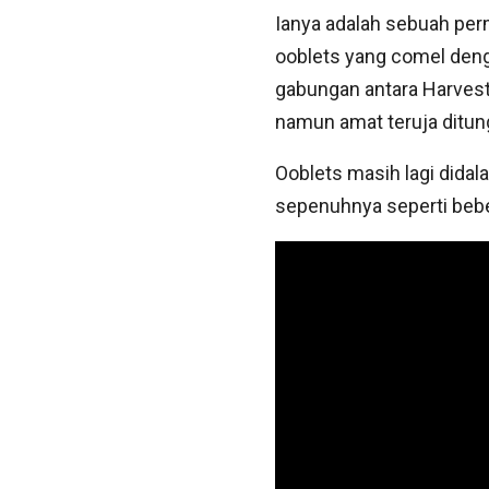
Ianya adalah sebuah pe
ooblets yang comel deng
gabungan antara Harvest
namun amat teruja ditun
Ooblets masih lagi didal
sepenuhnya seperti bebe