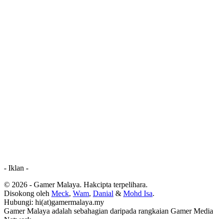
- Iklan -
© 2026 - Gamer Malaya. Hakcipta terpelihara.
Disokong oleh
Meck
,
Wam
,
Danial
&
Mohd Isa
.
Hubungi: hi(at)gamermalaya.my
Gamer Malaya adalah sebahagian daripada rangkaian Gamer Media