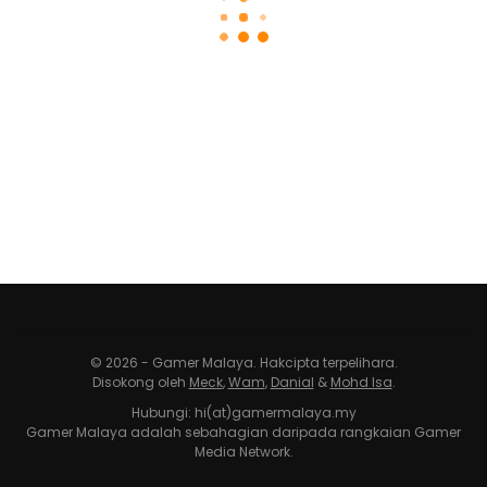
© 2026 - Gamer Malaya. Hakcipta terpelihara.
Disokong oleh
Meck
,
Wam
,
Danial
&
Mohd Isa
.
Hubungi: hi(at)gamermalaya.my
Gamer Malaya adalah sebahagian daripada rangkaian Gamer
Media Network.