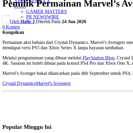
Pemilik Permainan Marvel’s Av
XBOX SERIES X
LAGI
GAMER MATTERS
PR NEWSWIRE
Oleh
Hafiz J
Diterbit Pada
24 Jun 2020
0 Komen
Kongsikan
Permainan aksi baharu dari Crystal Dynamics, Marvel’s Avengers me
mendapat versi PS5 dan Xbox Series X tanpa bayaran tambahan.
Melalui pengumuman yang dibuat melalui
PlayStation Blog
, Crystal
4K. Sasaran ini boleh dibuat pada konsol PS4 Pro dan Xbox One X, 
Marvel’s Avenger bakal dilancarkan pada 4hb September untuk PS4,
Crystal Dynamics
Marvel's Avengers
Popular Minggu Ini