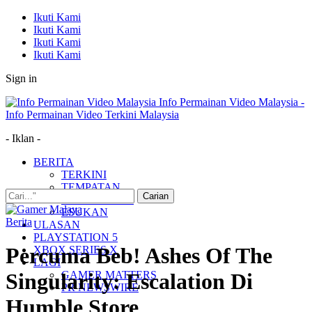
Ikuti Kami
Ikuti Kami
Ikuti Kami
Ikuti Kami
Sign in
Info Permainan Video Malaysia -
Info Permainan Video Terkini Malaysia
- Iklan -
BERITA
TERKINI
TEMPATAN
MUDAH ALIH
ESUKAN
Berita
ULASAN
PLAYSTATION 5
Percuma Beb! Ashes Of The
XBOX SERIES X
LAGI
GAMER MATTERS
Singularity: Escalation Di
PR NEWSWIRE
Humble Store