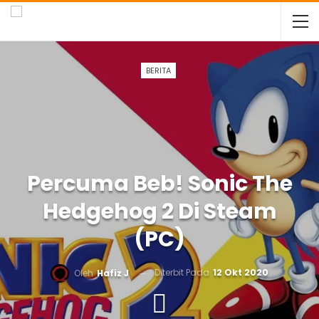
BERITA
Percuma Beb! Sonic The
Hedgehog 2 Di Steam
(PC)
Diterbit Pada
12 Okt 2020
Oleh
Hafiz J