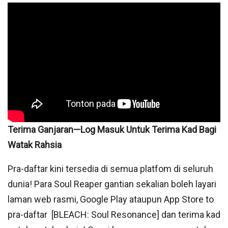
Terima Ganjaran—Log Masuk Untuk Terima Kad Bagi
Watak Rahsia
Pra-daftar kini tersedia di semua platfom di seluruh
dunia! Para Soul Reaper gantian sekalian boleh layari
laman web rasmi, Google Play ataupun App Store to
pra-daftar [BLEACH: Soul Resonance] dan terima kad