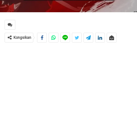
Kongsikan