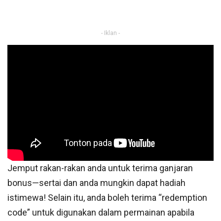
- Iklan -
Jemput rakan-rakan anda untuk terima ganjaran
bonus—sertai dan anda mungkin dapat hadiah
istimewa! Selain itu, anda boleh terima “redemption
code” untuk digunakan dalam permainan apabila