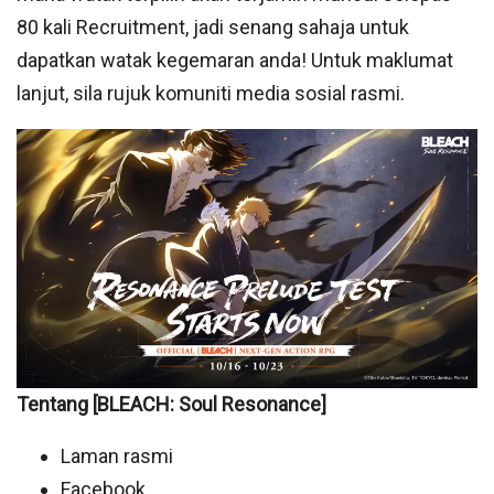
80 kali Recruitment, jadi senang sahaja untuk
dapatkan watak kegemaran anda! Untuk maklumat
lanjut, sila rujuk komuniti media sosial rasmi.
Tentang [BLEACH: Soul Resonance]
Laman rasmi
Facebook