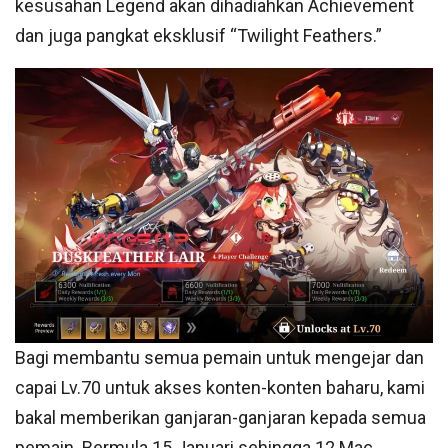
kesusahan Legend akan dihadiahkan Achievement
dan juga pangkat eksklusif “Twilight Feathers.”
Bagi membantu semua pemain untuk mengejar dan
capai Lv.70 untuk akses konten-konten baharu, kami
bakal memberikan ganjaran-ganjaran kepada semua
pemain. Bermula 15 Januari sehingga 12 Mac,