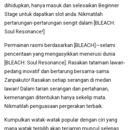
dihidupkan, hanya masuk dan selesaikan Beginner
Stage untuk dapatkan slot anda. Nikmatilah
pertarungan-pertarungan sengit dalam [BLEACH:
Soul Resonance!]
Permainan rasmi berdasarkan [BLEACH]—selami
penceritaan yang mengasyikkan menerusi dunia
[BLEACH: Soul Resonance]. Rasakan tatamain lawan-
pedang inovatif dan bertarung bersama-sama
Zanpakuto! Rasakan setiap serangan di medan
lawan! Dalam tarian serangan dan pertahanan,
kemenangan ditentukan hanya sekelip mata.
Nikmatilah penguasaan pergerakan terbaik.
Kumpulkan watak-watak popular dengan ciri yang
mana watak terpilih akan terjamin muncul selepas