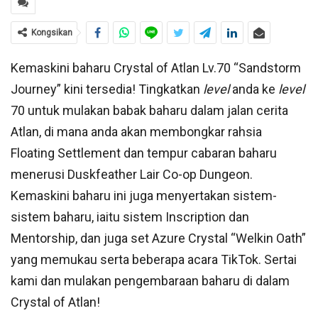
Kongsikan
Kemaskini baharu Crystal of Atlan Lv.70 “Sandstorm
Journey” kini tersedia! Tingkatkan
level
anda ke
level
70 untuk mulakan babak baharu dalam jalan cerita
Atlan, di mana anda akan membongkar rahsia
Floating Settlement dan tempur cabaran baharu
menerusi Duskfeather Lair Co-op Dungeon.
Kemaskini baharu ini juga menyertakan sistem-
sistem baharu, iaitu sistem Inscription dan
Mentorship, dan juga set Azure Crystal “Welkin Oath”
yang memukau serta beberapa acara TikTok. Sertai
kami dan mulakan pengembaraan baharu di dalam
Crystal of Atlan!