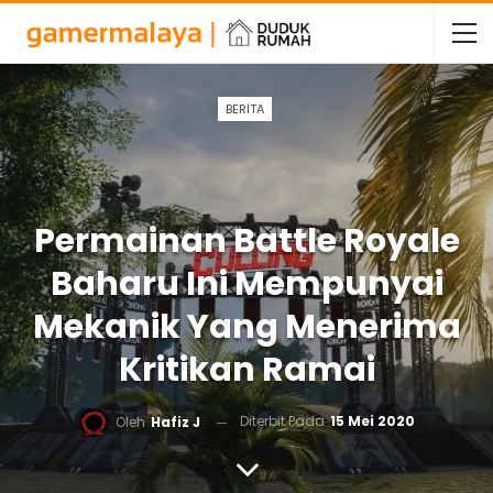
BERITA
Permainan Battle Royale
Baharu Ini Mempunyai
Mekanik Yang Menerima
Kritikan Ramai
Diterbit Pada
15 Mei 2020
Oleh
Hafiz J