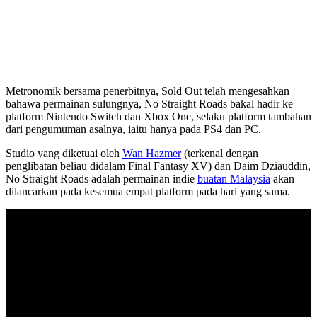
Metronomik bersama penerbitnya, Sold Out telah mengesahkan
bahawa permainan sulungnya, No Straight Roads bakal hadir ke
platform Nintendo Switch dan Xbox One, selaku platform tambahan
dari pengumuman asalnya, iaitu hanya pada PS4 dan PC.
Studio yang diketuai oleh
Wan Hazmer
(terkenal dengan
penglibatan beliau didalam Final Fantasy XV) dan Daim Dziauddin,
No Straight Roads adalah permainan indie
buatan Malaysia
akan
dilancarkan pada kesemua empat platform pada hari yang sama.