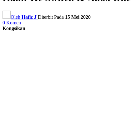
Oleh
Hafiz J
Diterbit Pada
15 Mei 2020
0 Komen
Kongsikan