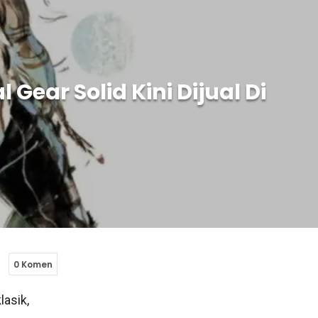
Gear Solid Kini Dijual Di
0 Komen
asik,