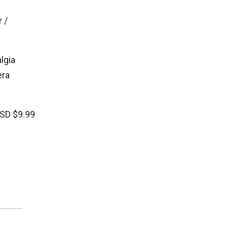
 /
lgia
era
USD $9.99