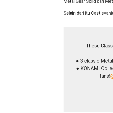
Metal Gear Solid dan Met
Selain dari itu Castleva
These Clas
● 3 classic Meta
● KONAMI Collect
fans!
—