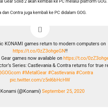
al Gear Solid 2 akan kembali ke PC melalui platform GOG.
nia dan Contra juga kembali ke PC didalam GOG.
sic KONAMI games return to modern computers on
https://t.co/0zZ3ohgeGN
!!
l Gear games now available on
https://t.co/0zZ3oh
or's Series: Castlevania & Contra returns for true r
@GOGcom
#MetalGear
#Castlevania
#Contra
pic.twitter.com/z5nl6bHcHW
 Konami (@Konami)
September 25, 2020